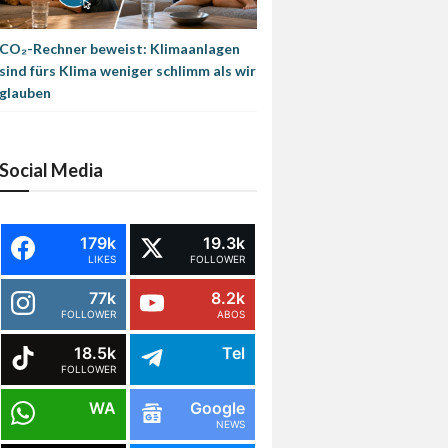
CO₂-Rechner beweist: Klimaanlagen
sind fürs Klima weniger schlimm als wir
glauben
Social Media
179k
19.3k
LIKES
FOLLOWER
77k
8.2k
FOLLOWER
ABOS
18.5k
Tel
FOLLOWER
WA
Google
NEWS