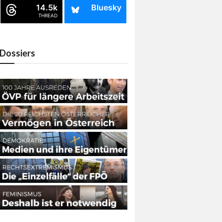
14.5k
Bluesky
THREAD
Dossiers