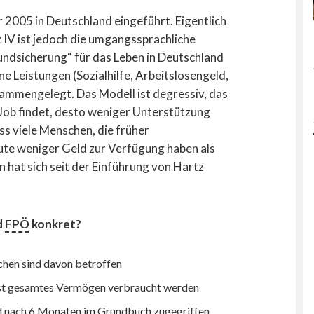
 2005 in Deutschland eingeführt. Eigentlich
z IV ist jedoch die umgangssprachliche
undsicherung“ für das Leben in Deutschland
e Leistungen (Sozialhilfe, Arbeitslosengeld,
usammengelegt. Das Modell ist degressiv, das
 Job findet, desto weniger Unterstützung
ass viele Menschen, die früher
ute weniger Geld zur Verfügung haben als
 hat sich seit der Einführung von Hartz
d
FPÖ
konkret?
hen sind davon betroffen
fast gesamtes Vermögen verbraucht werden
 nach 6 Monaten im Grundbuch zugegriffen