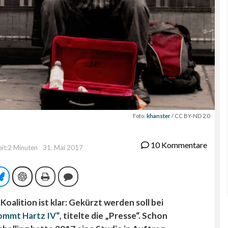
Foto:
khanster
/ CC BY-ND 2.0
10 Kommentare
eit:2 Minuten
31. Mai 2017
tsApp
Bluesky
ChatGPT
Drucken
Kommentieren
alition ist klar: Gekürzt werden soll bei
ommt Hartz IV“
, titelte die „Presse“. Schon