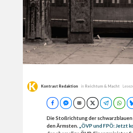
Kontrast Redaktion
in
Reichtum & Macht
Lesez
Facebook
Facebook Messenger
E-Mail
Twitter
Telegram
Wha
Die Stoßrichtung der schwarzblauen Ko
den Ärmsten.
„ÖVP und FPÖ: Jetzt k