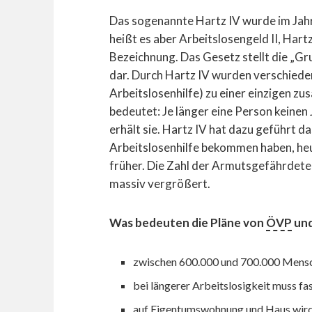
Das sogenannte Hartz IV wurde im Jahr
heißt es aber Arbeitslosengeld II, Hart
Bezeichnung. Das Gesetz stellt die „Gr
dar. Durch Hartz IV wurden verschieden
Arbeitslosenhilfe) zu einer einzigen z
bedeutet: Je länger eine Person keinen
erhält sie. Hartz IV hat dazu geführt d
Arbeitslosenhilfe bekommen haben, he
früher. Die Zahl der Armutsgefährdeten
massiv vergrößert.
Was bedeuten die Pläne von
ÖVP
un
zwischen 600.000 und 700.000 Mensc
bei längerer Arbeitslosigkeit muss 
auf Eigentumswohnung und Haus wird