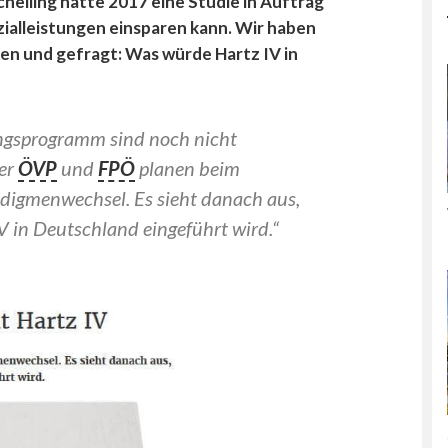
chelling hatte 2017 eine Studie in Auftrag
zialleistungen einsparen kann. Wir haben
en und gefragt: Was würde Hartz IV in
ungsprogramm sind noch nicht
ber
ÖVP
und
FPÖ
planen beim
adigmenwechsel. Es sieht danach aus,
V in Deutschland eingeführt wird.“