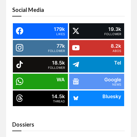
Social Media
179k
19.3k
LIKES
FOLLOWER
77k
8.2k
FOLLOWER
ABOS
18.5k
Tel
FOLLOWER
WA
Google
NEWS
14.5k
Bluesky
THREAD
Dossiers