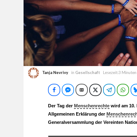
Tanja Nevrivy
in
Gesellschaft
Lesezeit:3 Minuten
Facebook
Facebook Messenger
E-Mail
Twitter
Telegram
Wha
Der Tag der
Menschenrechte
wird am 10. 
Allgemeinen Erklärung der
Menschenrech
Generalversammlung der Vereinten Natio