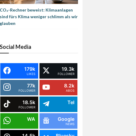
CO₂-Rechner beweist: Klimaanlagen
sind fürs Klima weniger schlimm als wir
glauben
Social Media
179k
19.3k
LIKES
FOLLOWER
77k
8.2k
FOLLOWER
ABOS
18.5k
Tel
FOLLOWER
WA
Google
NEWS
14.5k
Bluesky