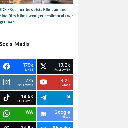
CO₂-Rechner beweist: Klimaanlagen
sind fürs Klima weniger schlimm als wir
glauben
Social Media
179k
19.3k
LIKES
FOLLOWER
77k
8.2k
FOLLOWER
ABOS
18.5k
Tel
FOLLOWER
WA
Google
NEWS
14.5k
Bluesky