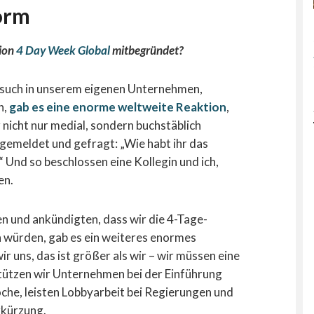
orm
tion
4 Day Week Global
mitbegründet?
such in unserem eigenen Unternehmen,
n,
gab es eine enorme weltweite Reaktion
,
 nicht nur medial, sondern buchstäblich
emeldet und gefragt: „Wie habt ihr das
 Und so beschlossen eine Kollegin und ich,
en.
n und ankündigten, dass wir die 4-Tage-
 würden, gab es ein weiteres enormes
 uns, das ist größer als wir – wir müssen eine
tützen wir Unternehmen bei der Einführung
e, leisten Lobbyarbeit bei Regierungen und
rkürzung.