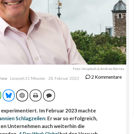
Foto: Unsplash & Andrew Barnes
2 Kommentare
view
Lesezeit:11 Minuten
28. Februar 2023
ram
WhatsApp
Bluesky
ChatGPT
Drucken
Kommentieren
 experimentiert. Im Februar 2023 machte
annien Schlagzeilen
: Er war so erfolgreich,
igten Unternehmen auch weiterhin die
 werden.
4 Day Week Global
hat den Versuch