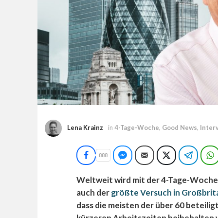
Lena Krainz
in
4-Tage-Woche
,
Good News
,
Inter
Facebook
Facebook Messenger
E-Mail
Twitter
Teleg
888
Weltweit wird mit der 4-Tage-Woche
auch der
größte Versuch in Großbrit
dass die meisten der über 60 beteil
kürzeren Arbeitszeiten beibehalten