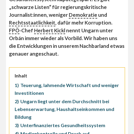
„schwarze Listen“ für regierungskritische
Journalist:innen, weniger
Demokratie
und
Rechtsstaatlichkeit
, dafür mehr Korruption.
FPÖ
-Chef
Herbert Kickl
nennt Ungarn unter
Orbán immer wieder als Vorbild. Wir haben uns
die Entwicklungen in unserem Nachbarland etwas
genauer angeschaut.
Inhalt
1)
Teuerung, lahmende Wirtschaft und weniger
Investitionen
2)
Ungarn liegt unter dem Durchschnitt bei
Lebenserwartung, Haushaltseinkommen und
Bildung
3)
Unterfinanziertes Gesundheitssystem
4)
Medienkontrolle und Druck auf