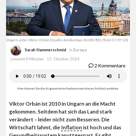
Ungarn unter Viktor Orbán (Quelle: Annika Haas (EU2017EE), Flickr/CC BY 2.0)
Sarah Hammerschmid
in
Europa
Lesezeit:8 Minuten
15. Oktober 2024
2 Kommentare
Hier können Sie die AI-generierte Audioversion dieses Artikels anhören.
Viktor Orbán ist 2010 in Ungarn an die Macht
gekommen. Seitdem hat sich das Land stark
verändert – leider nicht zum Besseren. Die
Wirtschaft lahmt, die
Inflation
ist hoch und das
Gesundheitssystem kaputtgespart. Es gibt