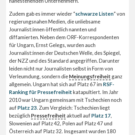
nahestehenden Unternehmern.
Zudem gab es immer wieder “
schwarze Listen
” von
regierungsnahen Medien, die unliebsame
Journalist:innen öffentlich nannten und
diffamierten. Neben dem ORF-Korrespondenten
für Ungarn, Ernst Gelegs, wurden auch
Journalist:innen der Deutschen Welle, des Spiegel,
der NZZ und des Standard angegriffen. Darunter
leiden nicht nur Journalisten selbst in Form von
Verleumdung, sondern die
Meinungsfreiheit
ganz
allgemein. Ungarn hat sich auf Platz 67 im
RSF-
Ranking für Pressefreiheit
katapultiert. Im Jahr
2010 war Ungarn gemeinsam mit Tschechien noch
auf
Platz 23
. Zum Vergleich: Tschechien liegt
bezüglich
Pressefreiheit
aktuell auf
Platz 17
,
Slowenien auf Platz 42, Polen auf Platz 47 und
Österreich auf Platz 32. Insgesamt wurden 180