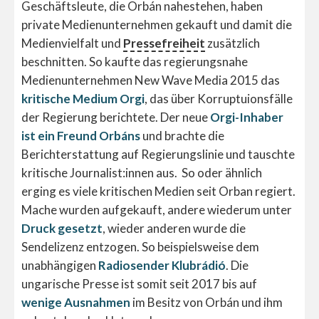
Geschäftsleute, die Orbán nahestehen, haben
private Medienunternehmen gekauft und damit die
Medienvielfalt und
Pressefreiheit
zusätzlich
beschnitten. So kaufte das regierungsnahe
Medienunternehmen New Wave Media 2015 das
kritische Medium Orgi
, das über Korruptuionsfälle
der Regierung berichtete. Der neue
Orgi-Inhaber
ist ein Freund Orbáns
und brachte die
Berichterstattung auf Regierungslinie und tauschte
kritische Journalist:innen aus. So oder ähnlich
erging es viele kritischen Medien seit Orban regiert.
Mache wurden aufgekauft, andere wiederum unter
Druck gesetzt
, wieder anderen wurde die
Sendelizenz entzogen. So beispielsweise dem
unabhängigen
Radiosender Klubrádió
. Die
ungarische Presse ist somit seit 2017 bis auf
wenige Ausnahmen
im Besitz von Orbán und ihm