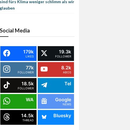
sind fürs Klima weniger schlimm als wir
glauben
Social Media
179k
19.3k
LIKES
FOLLOWER
77k
8.2k
FOLLOWER
ABOS
18.5k
Tel
FOLLOWER
WA
Google
NEWS
14.5k
Bluesky
THREAD