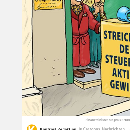
Finanzminister Magnus Brunne
Kontrast Redaktion
in
Cartoons
,
Nachrichten
L