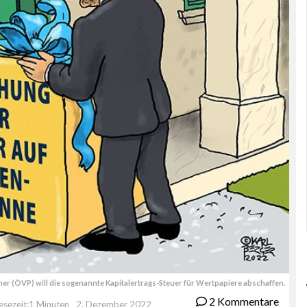
r (ÖVP) will die sogenannte Kapitalertrags-Steuer für Wertpapiere abschaffen.
2 Kommentare
esezeit:1 Minuten
2. Dezember 2022