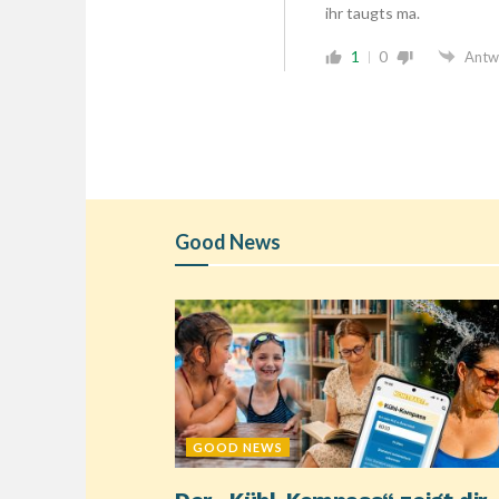
ihr taugts ma.
1
0
Antw
Good News
GOOD NEWS