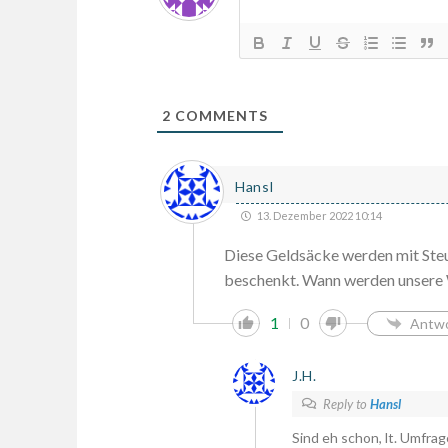
2
COMMENTS
Hansl
13. Dezember 2022 10:14
Diese Geldsäcke werden mit Steu
beschenkt. Wann werden unsere 
1
0
Antw
J.H.
Reply to
Hansl
Sind eh schon, lt. Umfra