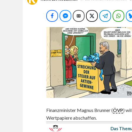
Facebook
Facebook Messenger
E-Mail
Twitter
Telegram
Wha
Finanzminister Magnus Brunner (
ÖVP
) wi
Wertpapiere abschaffen.
Das Thema