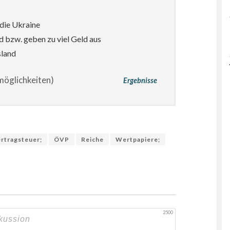
die Ukraine
d bzw. geben zu viel Geld aus
sland
öglichkeiten)
Ergebnisse
ertragsteuer;
ÖVP
Reiche
Wertpapiere;
2500