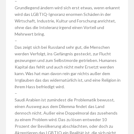
–
Grundlegend ändern wird sich erst etwas, wenn erkannt
wird das LGBTIQ-Ignoranz enormen Schäden in der
Wirtschaft, Industrie, Kultur und Forschung anrichtet,
ohne das die Intoleranz irgend einen Vorteil und
Mehrwert bring.
–
Das zeigt sich bei Russland sehr gut, die Menschen
werden Verfolgt, ins Gefängnis gesteckt, zur Flucht
gezwungen und zum Selbstmorde getrieben. Humanes
Kapital das fehlt und auch nicht mehr Ersetzt werden
kann. Was hat man davon rein gar nichts außer dem
Irrglauben das das widernatürlich ist, und eine Religion in
ihrem Hass befriedigt wird.
–
Saudi Arabien ist zumindest die Problematik bewusst,
einen Ausweg aus dem Dilemma findet das Land
dennoch nicht. Außer eine Doppelmoral das zusehends
zu einem Problem wird. Das zu lösen entweder 10
Prozent der Bevölkerung abschlachten, oder doch zu
Akzeptieren das LGBTIQ ein Realität ist, die sich nicht