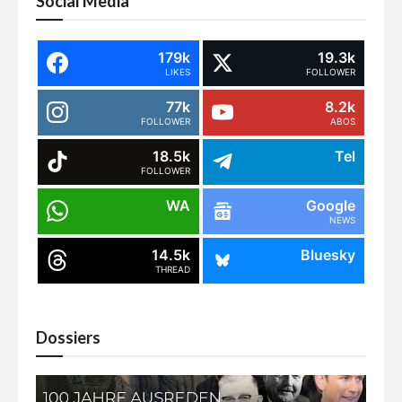
Social Media
179k
19.3k
LIKES
FOLLOWER
77k
8.2k
FOLLOWER
ABOS
18.5k
Tel
FOLLOWER
WA
Google
NEWS
14.5k
Bluesky
THREAD
Dossiers