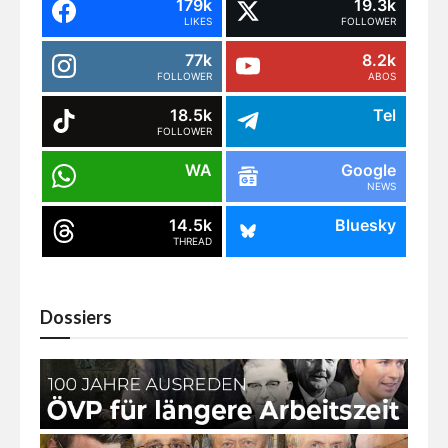
179k
19.3k
LIKES
FOLLOWER
77k
8.2k
FOLLOWER
ABOS
18.5k
Tel
FOLLOWER
WA
Google
NEWS
14.5k
Bluesky
THREAD
Dossiers