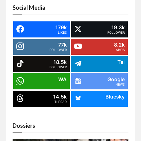
Social Media
179k
19.3k
LIKES
FOLLOWER
77k
8.2k
FOLLOWER
ABOS
18.5k
Tel
FOLLOWER
WA
Google
NEWS
14.5k
Bluesky
THREAD
Dossiers