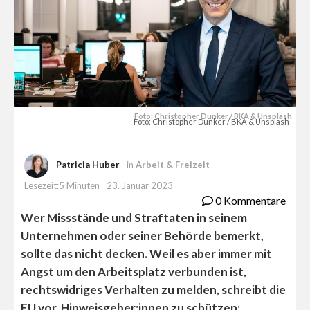
Foto: Christopher Dunker / BKA & Unsplash
Foto: Christopher Dunker / BKA & Unsplash
Patricia Huber
in
Arbeit & Freizeit
Lesezeit:5 Minuten
23. Januar 2023
0 Kommentare
Wer Missstände und Straftaten in seinem
Unternehmen oder seiner Behörde bemerkt,
sollte das nicht decken. Weil es aber immer mit
Angst um den Arbeitsplatz verbunden ist,
rechtswidriges Verhalten zu melden, schreibt die
EU vor, Hinweisgeber:innen zu schützen: