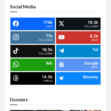
Social Media
179k
19.3k
LIKES
FOLLOWER
77k
8.2k
FOLLOWER
ABOS
18.5k
Tel
FOLLOWER
WA
Google
NEWS
14.5k
Bluesky
THREAD
Dossiers