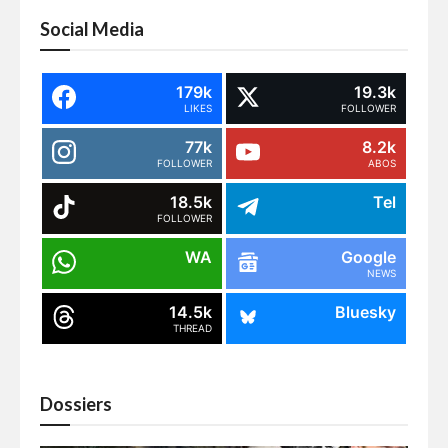
Social Media
179k
19.3k
LIKES
FOLLOWER
77k
8.2k
FOLLOWER
ABOS
18.5k
Tel
FOLLOWER
WA
Google
NEWS
14.5k
Bluesky
THREAD
Dossiers