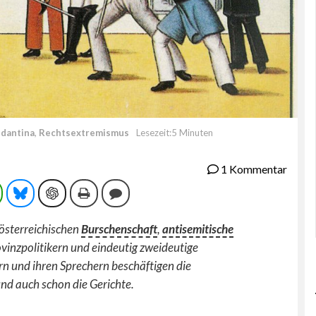
ndantina
,
Rechtsextremismus
Lesezeit:5 Minuten
1 Kommentar
ram
WhatsApp
Bluesky
ChatGPT
Drucken
Kommentieren
rösterreichischen
Burschenschaft
,
antisemitische
vinzpolitikern und eindeutig zweideutige
rn und ihren Sprechern beschäftigen die
und auch schon die Gerichte.