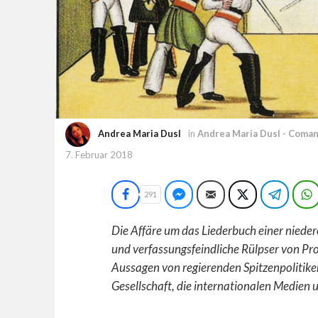
Andrea Maria Dusl
in
Andrea Maria Dusl - Coma
7. Februar 2018
Facebook
Facebook Messenger
E-Mail
Twitter
Teleg
291
Die Affäre um das Liederbuch einer niede
und verfassungsfeindliche Rülpser von Pro
Aussagen von regierenden Spitzenpolitike
Gesellschaft, die internationalen Medien 