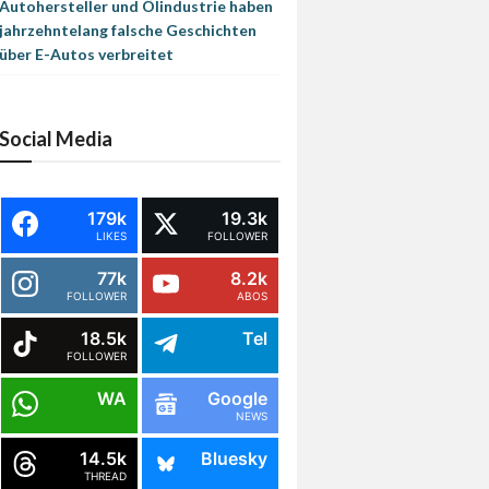
Autohersteller und Ölindustrie haben
jahrzehntelang falsche Geschichten
über E-Autos verbreitet
Social Media
179k
19.3k
LIKES
FOLLOWER
77k
8.2k
FOLLOWER
ABOS
18.5k
Tel
FOLLOWER
WA
Google
NEWS
14.5k
Bluesky
THREAD