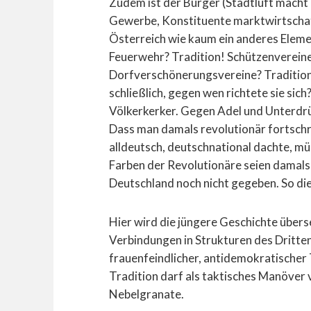
Zudem ist der Bürger (Stadtluft macht 
Gewerbe, Konstituente marktwirtschaftl
Österreich wie kaum ein anderes Element
Feuerwehr? Tradition! Schützenvereine
Dorfverschönerungsvereine? Tradition
schließlich, gegen wen richtete sie si
Völkerkerker. Gegen Adel und Unterdrü
Dass man damals revolutionär fortschr
alldeutsch, deutschnational dachte, mü
Farben der Revolutionäre seien damals
Deutschland noch nicht gegeben. So d
Hier wird die jüngere Geschichte übers
Verbindungen in Strukturen des Dritten
frauenfeindlicher, antidemokratischer
Tradition darf als taktisches Manöver
Nebelgranate.