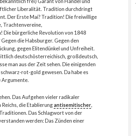
bekanntlich frei) Garant von Handel und
icher Liberalität. Tradition durchdringt
. Der Erste Mai? Tradition! Die freiwillige
, Trachtenvereine,
! Die bürgerliche Revolution von 1848
ch? Gegen die Habsburger. Gegen den
ckung, gegen Elitendünkel und Unfreiheit.
ittlich deutschösterreichisch, großdeutsch,
sse man aus der Zeit sehen. Die einigenden
 schwarz-rot-gold gewesen. Da habe es
ie Argumente.
ehen. Das Aufgehen vieler radikaler
 Reichs, die Etablierung
antisemitischer
,
 Traditionen. Das Schlagwort von der
 verstanden werden: Das Zünden einer