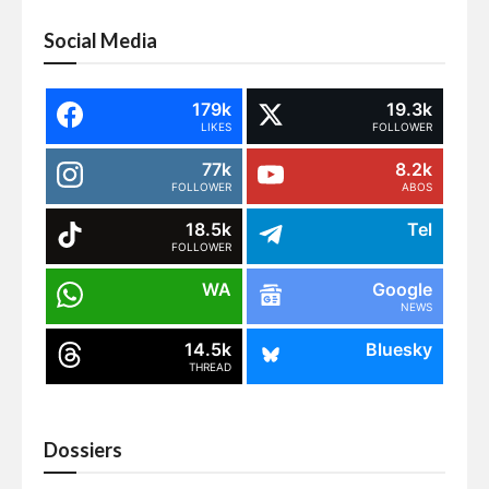
Social Media
179k
19.3k
LIKES
FOLLOWER
77k
8.2k
FOLLOWER
ABOS
18.5k
Tel
FOLLOWER
WA
Google
NEWS
14.5k
Bluesky
THREAD
Dossiers