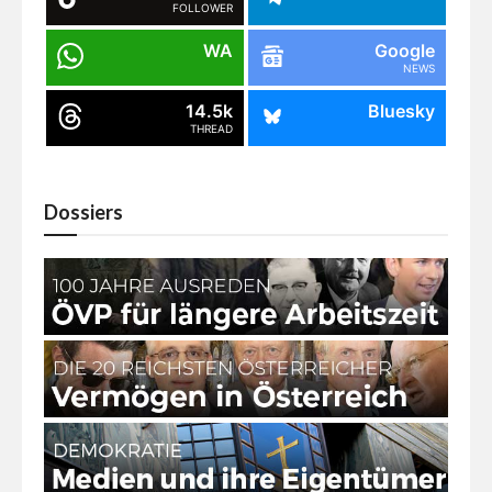
FOLLOWER
WA
Google
NEWS
14.5k
Bluesky
THREAD
Dossiers