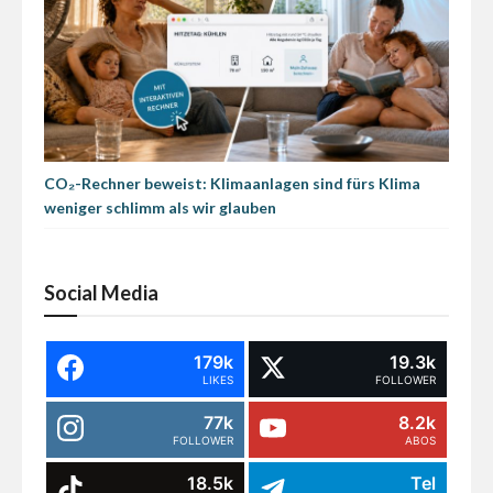
CO₂-Rechner beweist: Klimaanlagen sind fürs Klima
weniger schlimm als wir glauben
Social Media
179k
19.3k
LIKES
FOLLOWER
77k
8.2k
FOLLOWER
ABOS
18.5k
Tel