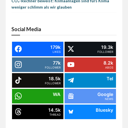
CO₂-Rechner beweist: Klimaanlagen sind fürs Klima
weniger schlimm als wir glauben
Social Media
179k
19.3k
LIKES
FOLLOWER
77k
8.2k
FOLLOWER
ABOS
18.5k
Tel
FOLLOWER
WA
Google
NEWS
14.5k
Bluesky
THREAD