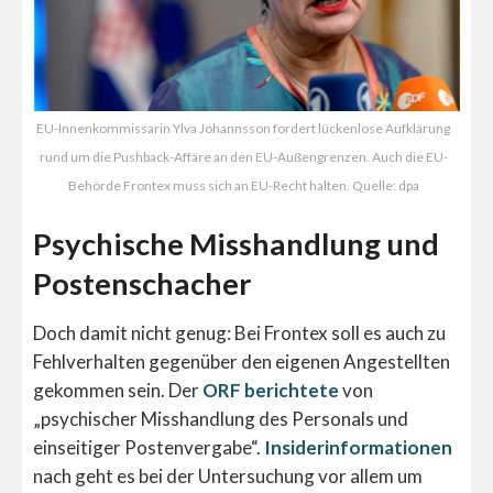
EU-Innenkommissarin Ylva Johannsson fordert lückenlose Aufklärung
rund um die Pushback-Affäre an den EU-Außengrenzen. Auch die EU-
Behörde Frontex muss sich an EU-Recht halten. Quelle: dpa
Psychische Misshandlung und
Postenschacher
Doch damit nicht genug: Bei Frontex soll es auch zu
Fehlverhalten gegenüber den eigenen Angestellten
gekommen sein. Der
ORF berichtete
von
„psychischer Misshandlung des Personals und
einseitiger Postenvergabe“.
Insiderinformationen
nach geht es bei der Untersuchung vor allem um