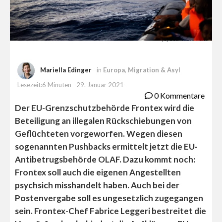
(c) Sea-Watch e.V.
Mariella Edinger
in
Europa
,
Migration & Asyl
Lesezeit:6 Minuten
29. Januar 2021
0 Kommentare
Der EU-Grenzschutzbehörde Frontex wird die
Beteiligung an illegalen Rückschiebungen von
Geflüchteten vorgeworfen. Wegen diesen
sogenannten Pushbacks ermittelt jetzt die EU-
Antibetrugsbehörde OLAF. Dazu kommt noch:
Frontex soll auch die eigenen Angestellten
psychsich misshandelt haben. Auch bei der
Postenvergabe soll es ungesetzlich zugegangen
sein. Frontex-Chef Fabrice Leggeri bestreitet die