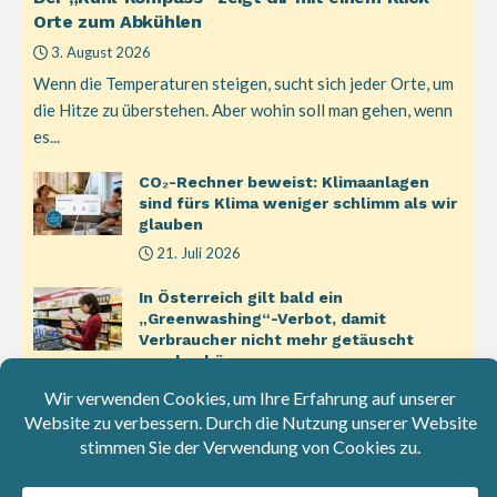
Orte zum Abkühlen
3. August 2026
Wenn die Temperaturen steigen, sucht sich jeder Orte, um
die Hitze zu überstehen. Aber wohin soll man gehen, wenn
es...
CO₂-Rechner beweist: Klimaanlagen
sind fürs Klima weniger schlimm als wir
glauben
21. Juli 2026
In Österreich gilt bald ein
„Greenwashing“-Verbot, damit
Verbraucher nicht mehr getäuscht
werden können
8. Juli 2026
Chile kennzeichnete ungesunde
Lebensmittel – und Produkte wurden
gesünder