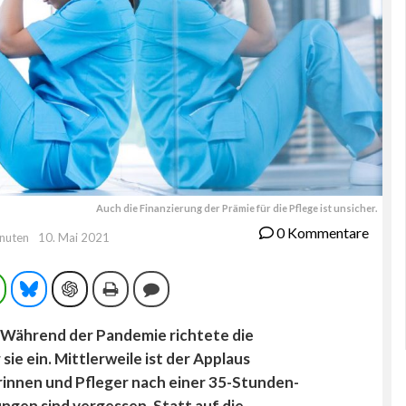
Auch die Finanzierung der Prämie für die Pflege ist unsicher.
0 Kommentare
inuten
10. Mai 2021
ram
WhatsApp
Bluesky
ChatGPT
Drucken
Kommentieren
. Während der Pandemie richtete die
ie ein. Mittlerweile ist der Applaus
rinnen und Pfleger nach einer 35-Stunden-
gen sind vergessen. Statt auf die