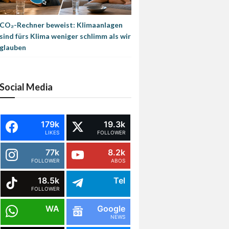
CO₂-Rechner beweist: Klimaanlagen
sind fürs Klima weniger schlimm als wir
glauben
Social Media
179k
19.3k
LIKES
FOLLOWER
77k
8.2k
FOLLOWER
ABOS
18.5k
Tel
FOLLOWER
WA
Google
NEWS