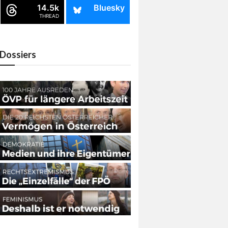
14.5k
Bluesky
THREAD
Dossiers