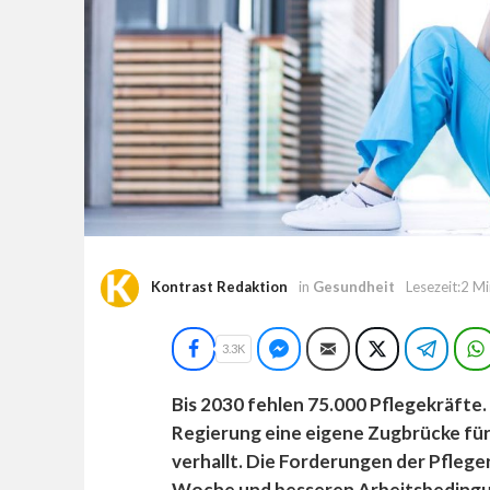
Kontrast Redaktion
in
Gesundheit
Lesezeit:2 M
Facebook
Facebook Messenger
E-Mail
Twitter
Teleg
3.3K
Bis 2030 fehlen 75.000 Pflegekräfte
Regierung eine eigene Zugbrücke für s
verhallt. Die Forderungen der Pflege
Woche und besseren Arbeitsbedingun