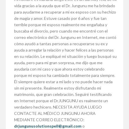
vida gracias a la ayuda que el Dr. Jungunu me ha brindado
para ayudarme a recuperar a mi ex esposo con su hechizo
de magia y amor. Estuve casado por 6 años y fue tan
terrible porque mi esposo realmente me engañaba y
buscaba el divorcio, pero cuando me encontré con el
correo electrónico del Dr. Jungunu en Internet, me contó
cómo ayudó a tantas personas a recuperarse su ex y
ayuda a arreglar la relación y hacer felices a las personas
en su relación. Le expliqué mi situación y luego busqué su
ayuda, pero para mi gran sorpresa, me dijo que me
ayudaría con mi caso y que ahora estoy celebrando
porque mi esposo ha cambiado totalmente para siempre.
Él siempre quiere estar a mi lado y no puede hacer nada
sin mi presente. Realmente estoy disfrutando mi
matrimonio, que gran celebración. Seguiré testificando
en Internet porque el Dr.JUNGUNU es realmente un
verdadero hechicero. NECESITA AYUDA LUEGO
CONTACTE AL MÉDICO JUNGUNU AHORA
MEDIANTE CORREO ELECTRÓNICO:
drjungunusolutionspell@gmail.com
o