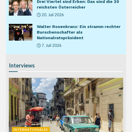
Drei Viertel sind Erben: Das sind die 20
reichsten Österreicher
20. Juli 2026
Walter Rosenkranz: Ein stramm rechter
Burschenschafter als
Nationalratspräsident
7. Juli 2026
Interviews
INTERNATIONALES