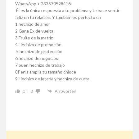
WhatsApp + 233570528416
Él es la única respuesta a tu problema y te hace sentir
feliz en tu relación. Y también es perfecto en
1 hechizo de amor
2 Gana Ex de vuelta
3 Fruite de la matriz
4 Hechizo de promoción.
5 hechizo de protección
6 hechizo de negocios
7 buen hechizo de trabajo
8Penis amplía tu tamaño chioce
9 Hechizo de lotería y hechizo de curte.
0
0
Antworten