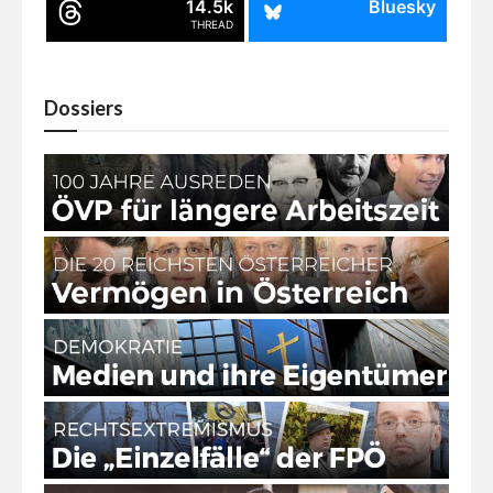
14.5k
Bluesky
THREAD
Dossiers