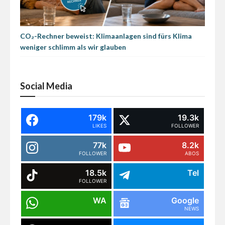
CO₂-Rechner beweist: Klimaanlagen sind fürs Klima
weniger schlimm als wir glauben
Social Media
179k
19.3k
LIKES
FOLLOWER
77k
8.2k
FOLLOWER
ABOS
18.5k
Tel
FOLLOWER
WA
Google
NEWS