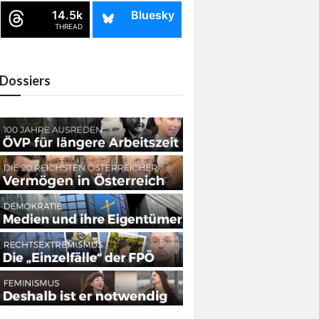
14.5k
Bluesky
THREAD
Dossiers