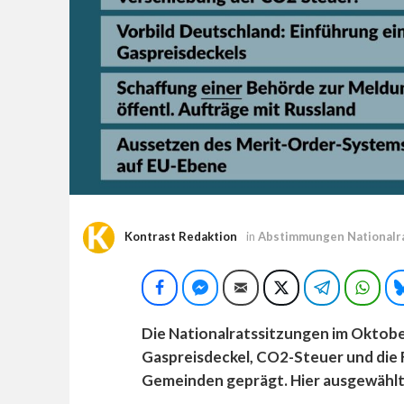
Kontrast Redaktion
in
Abstimmungen Nationalr
Facebook
Facebook Messenger
E-Mail
Twitter
Telegram
Wha
Die Nationalratssitzungen im Oktob
Gaspreisdeckel, CO2-Steuer und die 
Gemeinden geprägt. Hier ausgewähl