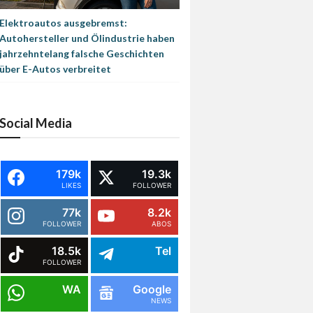
Elektroautos ausgebremst:
Autohersteller und Ölindustrie haben
jahrzehntelang falsche Geschichten
über E-Autos verbreitet
Social Media
179k
19.3k
LIKES
FOLLOWER
77k
8.2k
FOLLOWER
ABOS
18.5k
Tel
FOLLOWER
WA
Google
NEWS