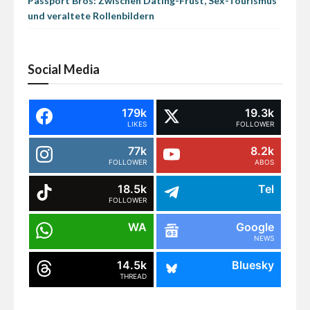
Passport Bros: Zwischen Dating-Frust, Sex-Tourismus
und veraltete Rollenbildern
Social Media
179k
19.3k
LIKES
FOLLOWER
77k
8.2k
FOLLOWER
ABOS
18.5k
Tel
FOLLOWER
WA
Google
NEWS
14.5k
Bluesky
THREAD