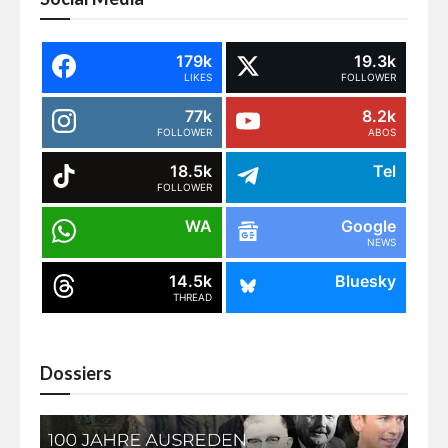
179k
19.3k
LIKES
FOLLOWER
77k
8.2k
FOLLOWER
ABOS
18.5k
Tel
FOLLOWER
WA
Google
NEWS
14.5k
Bluesky
THREAD
Dossiers