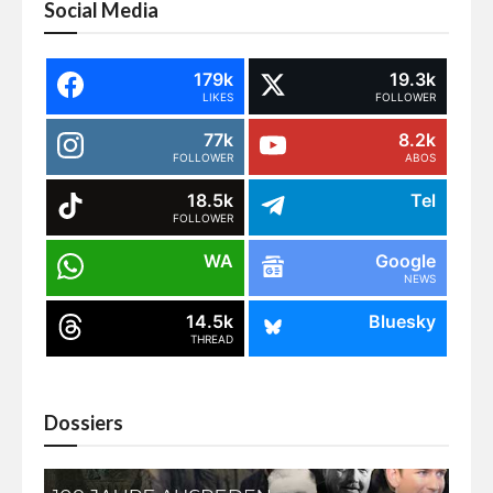
Social Media
179k
19.3k
LIKES
FOLLOWER
77k
8.2k
FOLLOWER
ABOS
18.5k
Tel
FOLLOWER
WA
Google
NEWS
14.5k
Bluesky
THREAD
Dossiers