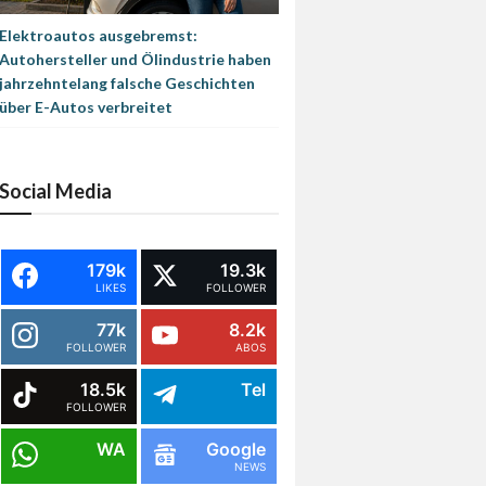
Elektroautos ausgebremst:
Autohersteller und Ölindustrie haben
jahrzehntelang falsche Geschichten
über E-Autos verbreitet
Social Media
179k
19.3k
LIKES
FOLLOWER
77k
8.2k
FOLLOWER
ABOS
18.5k
Tel
FOLLOWER
WA
Google
NEWS