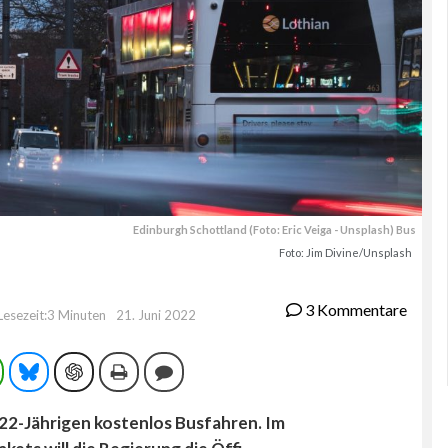
Edinburgh Schottland (Foto: Eric Veiga - Unsplash) Bus
Foto: Jim Divine/Unsplash
3 Kommentare
Lesezeit:3 Minuten
21. Juni 2022
ram
WhatsApp
Bluesky
ChatGPT
Drucken
Kommentieren
r 22-Jährigen kostenlos Busfahren. Im