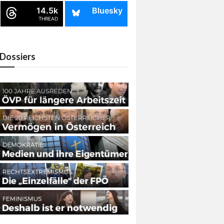
14.5k
Bluesky
THREAD
Dossiers