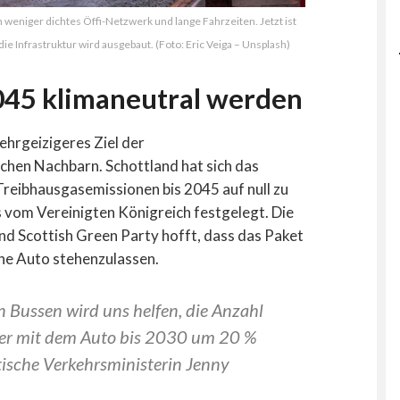
n weniger dichtes Öffi-Netzwerk und lange Fahrzeiten. Jetzt ist
die Infrastruktur wird ausgebaut. (Foto: Eric Veiga – Unsplash)
2045 klimaneutral werden
ehrgeizigeres Ziel der
schen Nachbarn. Schottland hat sich das
e Treibhausgasemissionen bis 2045 auf null zu
ls vom Vereinigten Königreich festgelegt. Die
und Scottish Green Party hofft, dass das Paket
ene Auto stehenzulassen.
n Bussen wird uns helfen, die Anzahl
ter mit dem Auto bis 2030 um 20 %
ttische Verkehrsministerin Jenny