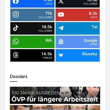
LIKES
FOLLOWER
77k
8.2k
FOLLOWER
ABOS
18.5k
Tel
FOLLOWER
WA
Google
NEWS
14.5k
Bluesky
THREAD
Dossiers