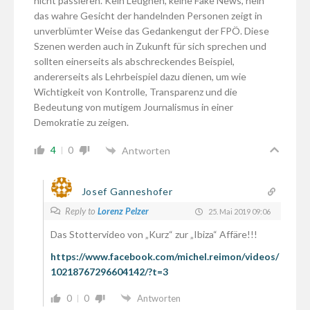
nicht passieren. Kein Leugnen, keine Fake News, nein
das wahre Gesicht der handelnden Personen zeigt in
unverblümter Weise das Gedankengut der FPÖ. Diese
Szenen werden auch in Zukunft für sich sprechen und
sollten einerseits als abschreckendes Beispiel,
andererseits als Lehrbeispiel dazu dienen, um wie
Wichtigkeit von Kontrolle, Transparenz und die
Bedeutung von mutigem Journalismus in einer
Demokratie zu zeigen.
4
0
Antworten
Josef Ganneshofer
Reply to
Lorenz Pelzer
25. Mai 2019 09:06
Das Stottervideo von „Kurz“ zur „Ibiza“ Affäre!!!
https://www.facebook.com/michel.reimon/videos/
10218767296604142/?t=3
0
0
Antworten