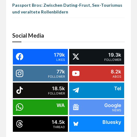
Passport Bros: Zwischen Dating-Frust, Sex-Tourismus
und veraltete Rollenbildern
Social Media
179k
19.3k
LIKES
FOLLOWER
77k
8.2k
FOLLOWER
ABOS
18.5k
Tel
FOLLOWER
WA
Google
NEWS
14.5k
Bluesky
THREAD