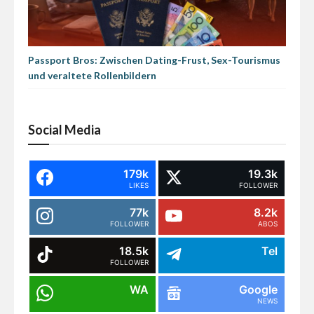
Passport Bros: Zwischen Dating-Frust, Sex-Tourismus
und veraltete Rollenbildern
Social Media
179k
19.3k
LIKES
FOLLOWER
77k
8.2k
FOLLOWER
ABOS
18.5k
Tel
FOLLOWER
WA
Google
NEWS