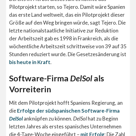
Pilotprojekt starten, so Tejero. Damit wäre Spanien
das erste Land weltweit, das ein Pilotprojekt dieser
Größe auf den Weg bringen würde, sagt Tejero. Die
letzte nationalstaatliche Initiative zur Reduktion
der Arbeitszeit gab es 1998 in Frankreich, als die
wöchentliche Arbeitszeit schrittweise von 39 auf 35
Stunden reduziert wurde. Die Gesetzesänderung ist
bis heute in Kraft
.
Software-Firma
DelSol
als
Vorreiterin
Mit dem Pilotprojekt hofft Spaniens Regierung, an
die
Erfolge der südspanischen Software-Firma
DelSol
anknüpfen zu können.
DelSol
hat zu Beginn
letzten Jahres als erstes spanisches Unternehmen
die 4-Tage-Woche eingeführt –
mit Erfolg
: Die Zahl