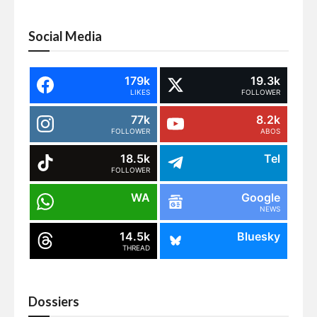
Social Media
179k
19.3k
LIKES
FOLLOWER
77k
8.2k
FOLLOWER
ABOS
18.5k
Tel
FOLLOWER
WA
Google
NEWS
14.5k
Bluesky
THREAD
Dossiers