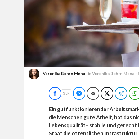
Veronika Bohrn Mena
in
Veronika Bohrn Mena - 
Facebook
Facebook Messenger
E-Mail
Twitter
Teleg
3.8K
Ein gutfunktionierender Arbeitsmarkt
die Menschen gute Arbeit, hat das ni
Lebensqualität– stabile und gerecht 
Staat die öffentlichen Infrastruktu