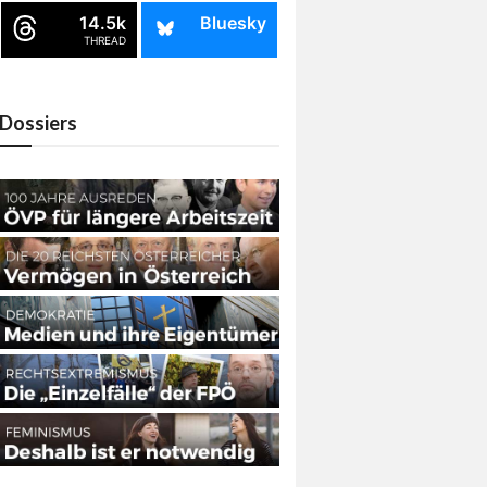
14.5k
Bluesky
THREAD
Dossiers