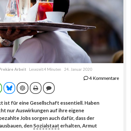
Prekäre Arbeit
Lesezeit:4 Minuten
24. Januar 2020
4 Kommentare
ram
WhatsApp
Bluesky
ChatGPT
Drucken
Kommentieren
 ist für eine Gesellschaft essentiell. Haben
cht nur Auswirkungen auf ihre eigene
bezahlte Jobs sorgen auch dafür, dass der
r ausbauen, den
Sozialstaat
erhalten, Armut