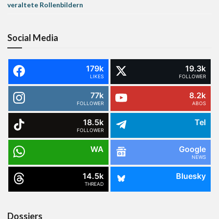
veraltete Rollenbildern
Social Media
179k
19.3k
LIKES
FOLLOWER
77k
8.2k
FOLLOWER
ABOS
18.5k
Tel
FOLLOWER
WA
Google
NEWS
14.5k
Bluesky
THREAD
Dossiers