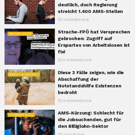
deutlich, doch Regierung
streicht 1.400 AMS-Stellen
7. DEZEMBER 2018
Strache-FPÖ hat Versprechen
NACHRICHTEN
gebrochen: Zugriff auf
Erspartes von Arbeitslosen ist
fix!
27. NOVEMBER 2018
Diese 3 Fälle zeigen, wie die
ARBEIT & FREIZEIT
Abschaffung der
Notstandshilfe Existenzen
bedroht
14. NOVEMBER 2018
AMS-Kürzung: Schlecht für
SCHWARZ-BLAU
die Jobsuchenden, gut für
den Billiglohn-Sektor
2. AUGUST 2018