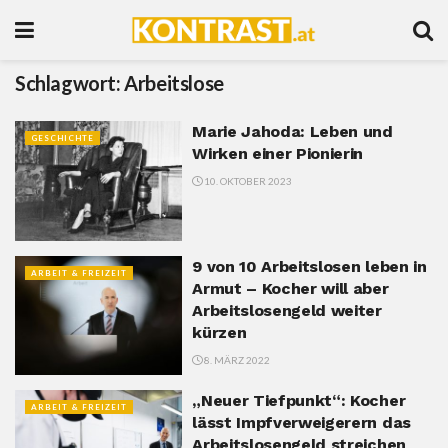
Schlagwort:
Arbeitslose
Marie Jahoda: Leben und
GESCHICHTE
Wirken einer Pionierin
10. OKTOBER 2023
9 von 10 Arbeitslosen leben in
ARBEIT & FREIZEIT
Armut – Kocher will aber
Arbeitslosengeld weiter
kürzen
8. MÄRZ 2022
„Neuer Tiefpunkt“: Kocher
ARBEIT & FREIZEIT
lässt Impfverweigerern das
Arbeitslosengeld streichen