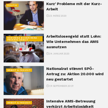
Kurz‘ Probleme mit der Kurz-
POLITIK
Arbeit
23. MÄRZ 2020
Arbeitslosengeld statt Lohn:
VERONIKA BOHRN MENA -
PREKÄRE ARBEIT
Wie Unternehmen das AMS
ausnutzen
24. JANUAR 2020
Nationalrat stimmt SPÖ-
ARBEIT & FREIZEIT
Antrag zu: Aktion 20.000 wird
neu gestartet
19. SEPTEMBER 2019
Intensive AMS-Betreuung
ARBEIT & FREIZEIT
verkürzt Arbeitslosigkeit