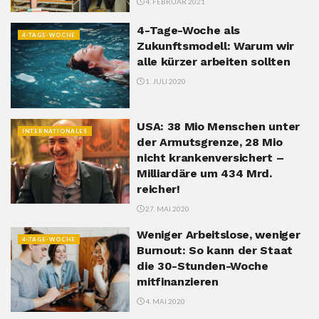
4. FEBRUAR 2021
4-Tage-Woche als
4-TAGE-WOCHE
Zukunftsmodell: Warum wir
alle kürzer arbeiten sollten
1. JULI 2020
USA: 38 Mio Menschen unter
INTERNATIONALES
der Armutsgrenze, 28 Mio
nicht krankenversichert –
Milliardäre um 434 Mrd.
reicher!
27. MAI 2020
Weniger Arbeitslose, weniger
4-TAGE-WOCHE
Burnout: So kann der Staat
die 30-Stunden-Woche
mitfinanzieren
4. MAI 2020