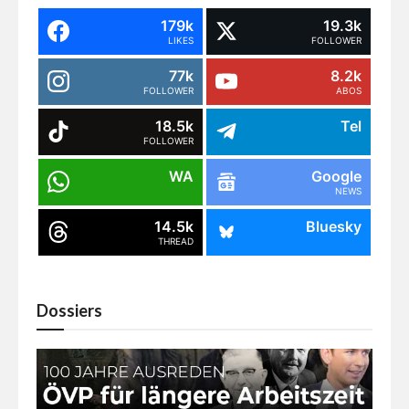
179k
19.3k
LIKES
FOLLOWER
77k
8.2k
FOLLOWER
ABOS
18.5k
Tel
FOLLOWER
WA
Google
NEWS
14.5k
Bluesky
THREAD
Dossiers