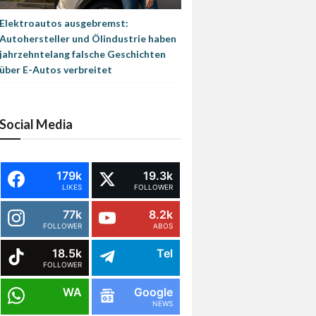
Elektroautos ausgebremst:
Autohersteller und Ölindustrie haben
jahrzehntelang falsche Geschichten
über E-Autos verbreitet
Social Media
179k
19.3k
LIKES
FOLLOWER
77k
8.2k
FOLLOWER
ABOS
18.5k
Tel
FOLLOWER
WA
Google
NEWS