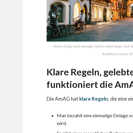
Wenn insgesamt weniger Autos unterwegs sind, bl
Radfahrer:innen. (
Klare Regeln, gelebt
funktioniert die Am
Die AmAG hat
klare Regeln
, die eine 
Man bezahlt eine einmalige Einlage vo
wird.