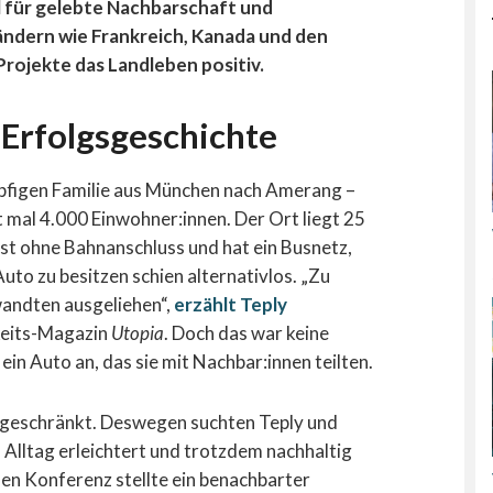
l für gelebte Nachbarschaft und
Ländern wie Frankreich, Kanada und den
rojekte das Landleben positiv.
Erfolgsgeschichte
öpfigen Familie aus München nach Amerang –
t mal 4.000 Einwohner:innen. Der Ort liegt 25
st ohne Bahnanschluss und hat ein Busnetz,
uto zu besitzen schien alternativlos. „Zu
wandten ausgeliehen“,
erzählt Teply
keits-Magazin
Utopia
. Doch das war keine
ein Auto an, das sie mit Nachbar:innen teilten.
ngeschränkt. Deswegen suchten Teply und
n Alltag erleichtert und trotzdem nachhaltig
alen Konferenz stellte ein benachbarter