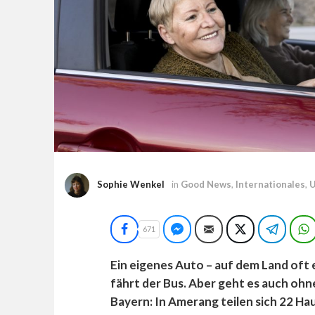
Sophie Wenkel
in
Good News
,
Internationales
,
U
Facebook
Facebook Messenger
E-Mail
Twitter
Teleg
671
Ein eigenes Auto – auf dem Land oft e
fährt der Bus. Aber geht es auch ohne
Bayern: In Amerang teilen sich 22 Ha