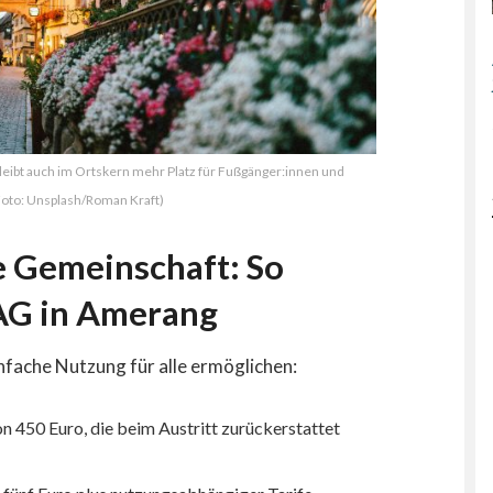
eibt auch im Ortskern mehr Platz für Fußgänger:innen und
Foto: Unsplash/Roman Kraft)
e Gemeinschaft: So
AG in Amerang
einfache Nutzung für alle ermöglichen:
n 450 Euro, die beim Austritt zurückerstattet