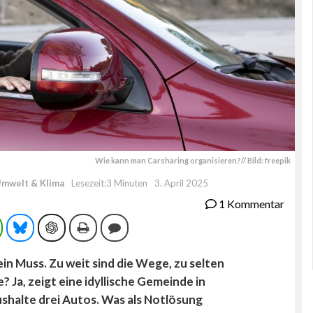
Wie kann man Carsharing organisieren?// Bild: freepik
mwelt & Klima
Lesezeit:3 Minuten
3. April 2025
1 Kommentar
ram
WhatsApp
Bluesky
ChatGPT
Drucken
Kommentieren
in Muss. Zu weit sind die Wege, zu selten
? Ja, zeigt eine idyllische Gemeinde in
ushalte drei Autos. Was als Notlösung