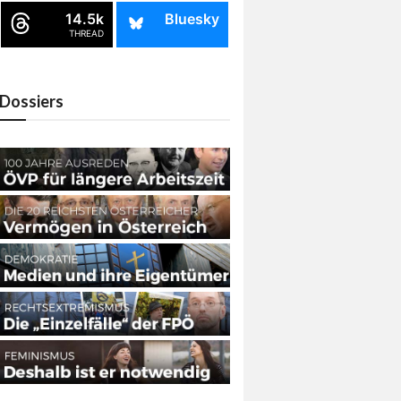
14.5k
Bluesky
THREAD
Dossiers