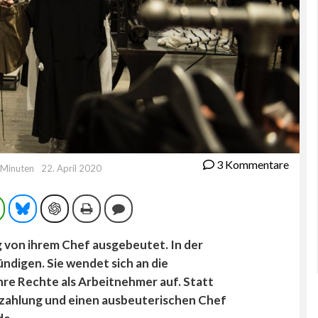
3 Kommentare
 Minuten
22. April 2020
ram
WhatsApp
Bluesky
ChatGPT
Drucken
Kommentieren
ng von ihrem Chef ausgebeutet. In der
ündigen. Sie wendet sich an die
ihre Rechte als Arbeitnehmer auf. Statt
hzahlung und einen ausbeuterischen Chef