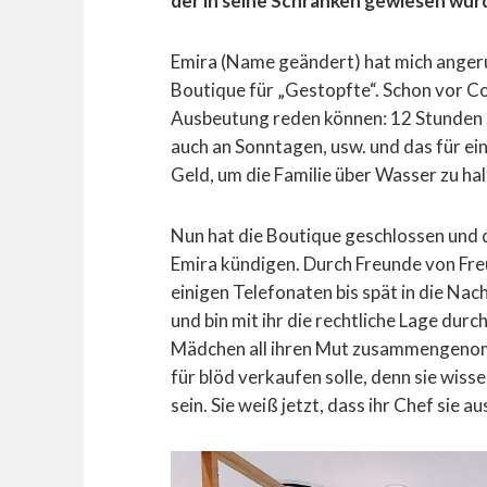
der in seine Schranken gewiesen wur
Emira (Name geändert) hat mich angerufen
Boutique für „Gestopfte“. Schon vor C
Ausbeutung reden können: 12 Stunden 
auch an Sonntagen, usw. und das für ei
Geld, um die Familie über Wasser zu hal
Nun hat die Boutique geschlossen und d
Emira kündigen. Durch Freunde von Fr
einigen Telefonaten bis spät in die Nac
und bin mit ihr die rechtliche Lage du
Mädchen all ihren Mut zusammengenomm
für blöd verkaufen solle, denn sie wiss
sein. Sie weiß jetzt, dass ihr Chef sie 