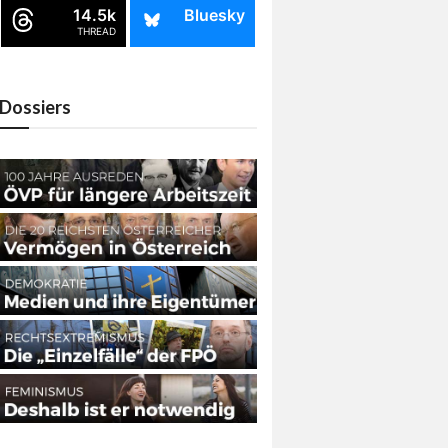
14.5k
Bluesky
THREAD
Dossiers