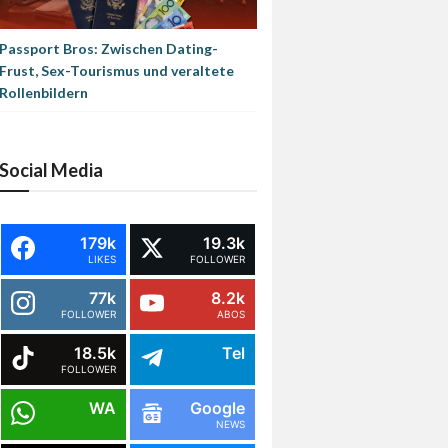
Passport Bros: Zwischen Dating-
Frust, Sex-Tourismus und veraltete
Rollenbildern
Social Media
179k
19.3k
LIKES
FOLLOWER
77k
8.2k
FOLLOWER
ABOS
18.5k
Tel
FOLLOWER
WA
Google
NEWS