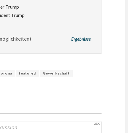
ter Trump
sident Trump
öglichkeiten)
Ergebnisse
Corona
featured
Gewerkschaft
2500