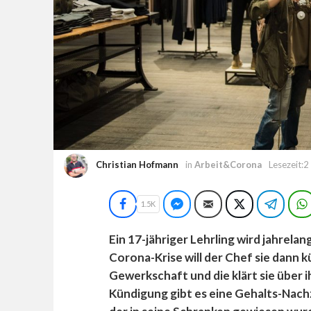
Christian Hofmann
in
Arbeit&Corona
Lesezeit:2
Facebook
Facebook Messenger
E-Mail
Twitter
Teleg
1.5K
Ein 17-jähriger Lehrling wird jahrela
Corona-Krise will der Chef sie dann k
Gewerkschaft und die klärt sie über 
Kündigung gibt es eine Gehalts-Nac