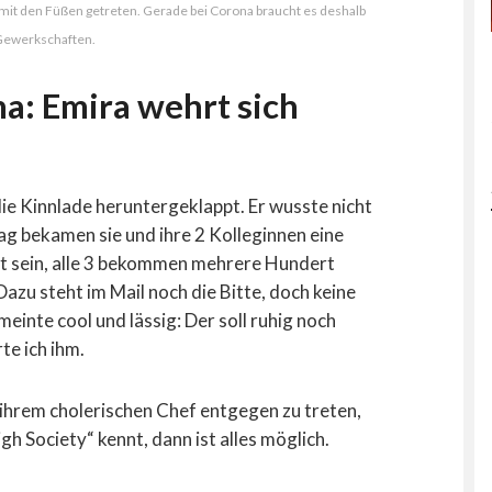
 mit den Füßen getreten. Gerade bei Corona braucht es deshalb
Gewerkschaften.
a: Emira wehrt sich
ie Kinnlade heruntergeklappt. Er wusste nicht
ag bekamen sie und ihre 2 Kolleginnen eine
et sein, alle 3 bekommen mehrere Hundert
azu steht im Mail noch die Bitte, doch keine
 meinte cool und lässig: Der soll ruhig noch
te ich ihm.
ihrem cholerischen Chef entgegen zu treten,
igh Society“ kennt, dann ist alles möglich.