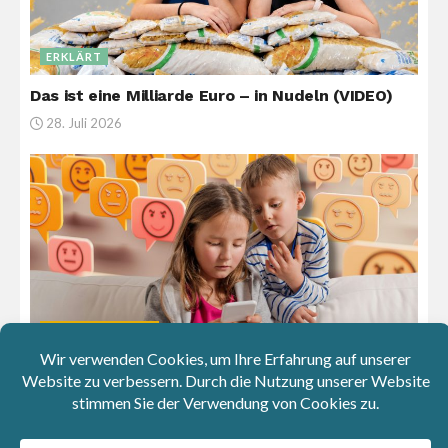
ERKLÄRT
Das ist eine Milliarde Euro – in Nudeln (VIDEO)
28. Juli 2026
DIGITALES LEBEN
Österreich will Social Media für unter 14-Jährige
verbieten
28. Juli 2026