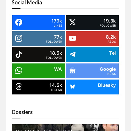
Social Media
179k
19.3k
LIKES
FOLLOWER
77k
8.2k
FOLLOWER
ABOS
18.5k
Tel
FOLLOWER
WA
Google
NEWS
14.5k
Bluesky
THREAD
Dossiers