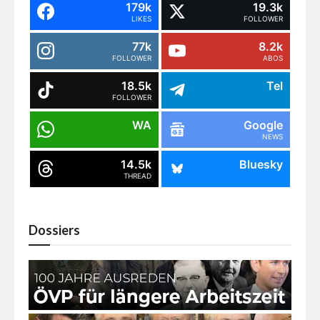
179k
19.3k
LIKES
FOLLOWER
77k
8.2k
FOLLOWER
ABOS
18.5k
Tel
FOLLOWER
WA
Google
NEWS
14.5k
Bluesky
THREAD
Dossiers