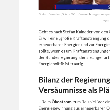
Stefan Kaineder (Grüne OÖ): Kann nicht sagen was pa
vom 
Geht es nach Stefan Kaineder von den 
Er will eine „große Kraftanstrengung d
erneuerbaren Energien und zur Energieu
sollte, wenn es um Kraftanstrengungen 
der Bundesregierung, der sie angehört,
Energiepolitik ist traurig.
Bilanz der Regierung
Versäumnisse als Pl
– Beim
Ökostrom
, zum Beispiel. Vor 
Energiegewinnung aus erneuerbaren Que