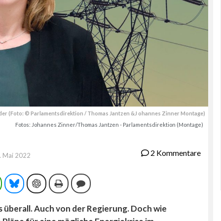
er (Foto: © Parlamentsdirektion / Thomas Jantzen &J ohannes Zinner Montage)
Fotos: Johannes Zinner/Thomas Jantzen - Parlamentsdirektion (Montage)
2 Kommentare
. Mai 2022
ram
WhatsApp
Bluesky
ChatGPT
Drucken
Kommentieren
s überall. Auch von der Regierung. Doch wie