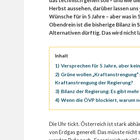
das technisch gehen soll – und wie di
Herbst aussehen, darüber lassen uns
Wünsche für in 5 Jahre – aber was in
Obendrein ist die bisherige Bilanz i
Alternativen dürftig. Das wird nicht 
Inhalt
1)
Versprechen für 5 Jahre, aber kei
2)
Grüne wollen „Kraftanstrengung“ d
Kraftanstrengung der Regierung?
3)
Bilanz der Regierung: Es gibt meh
4)
Wenn die ÖVP blockiert, warum n
Die Uhr tickt. Österreich ist stark abh
von Erdgas generell. Das müsste nicht so