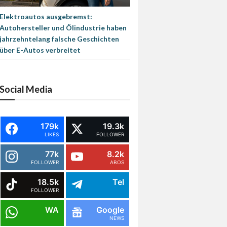
Elektroautos ausgebremst:
Autohersteller und Ölindustrie haben
jahrzehntelang falsche Geschichten
über E-Autos verbreitet
Social Media
179k
19.3k
LIKES
FOLLOWER
77k
8.2k
FOLLOWER
ABOS
18.5k
Tel
FOLLOWER
WA
Google
NEWS