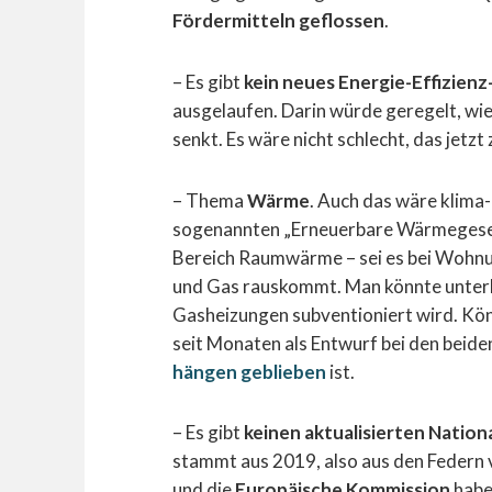
Fördermitteln geflossen
.
– Es gibt
kein neues Energie-Effizien
ausgelaufen. Darin würde geregelt, wi
senkt. Es wäre nicht schlecht, das jetzt
– Thema
Wärme
. Auch das wäre klima-
sogenannten „Erneuerbare Wärmegeset
Bereich Raumwärme – sei es bei Wohnu
und Gas rauskommt. Man könnte unterb
Gasheizungen subventioniert wird. Könn
seit Monaten als Entwurf bei den beide
hängen geblieben
ist.
– Es gibt
keinen aktualisierten Nation
stammt aus 2019, also aus den Federn
und die
Europäische Kommission
haben