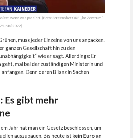
ssiert, wenn was passiert. (Foto: Screenshot ORF-„im Zentrum“
29. Mai 2022)
Grünen, muss jeder Einzelne von uns anpacken.
er ganzen Gesellschaft hin zu den
nabhängigkeit“ wie er sagt. Allerdings: Er
geht, mal bei der zuständigen Ministerin und
 anfangen. Denn deren Bilanz in Sachen
: Es gibt mehr
äne
einem Jahr hat man ein Gesetz beschlossen, um
llen auszubauen. Bis heute ist
kein Euro an