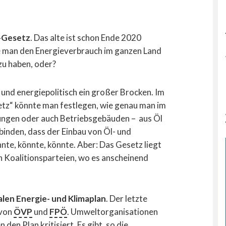
z-Gesetz
. Das alte ist schon Ende 2020
e man den Energieverbrauch im ganzen Land
 zu haben, oder?
 und energiepolitisch ein großer Brocken. Im
z“ könnte man festlegen, wie genau man im
ngen oder auch Betriebsgebäuden – aus Öl
inden, dass der Einbau von Öl- und
te, könnte, könnte. Aber: Das Gesetz liegt
n Koalitionsparteien, wo es anscheinend
alen Energie- und Klimaplan
. Der letzte
 von
ÖVP
und
FPÖ
. Umweltorganisationen
 den Plan kritisiert. Es gibt, so die