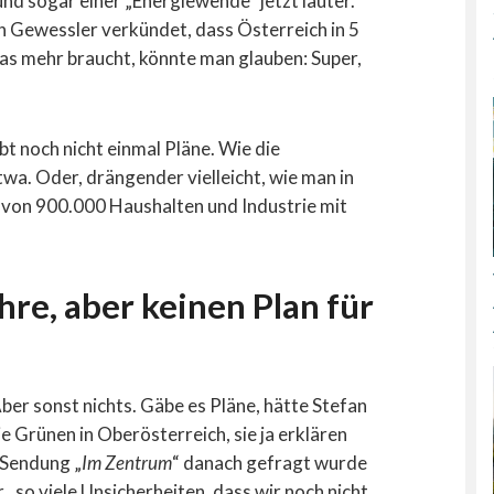
nd sogar einer „Energiewende“ jetzt lauter.
n Gewessler verkündet, dass Österreich in 5
as mehr braucht, könnte man glauben: Super,
bt noch nicht einmal Pläne. Wie die
wa. Oder, drängender vielleicht, wie man in
von 900.000 Haushalten und Industrie mit
hre, aber keinen Plan für
Aber sonst nichts. Gäbe es Pläne, hätte Stefan
e Grünen in Oberösterreich, sie ja erklären
-Sendung „
Im Zentrum
“ danach gefragt wurde
„so viele Unsicherheiten, dass wir noch nicht