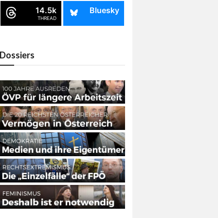
14.5k
Bluesky
THREAD
Dossiers