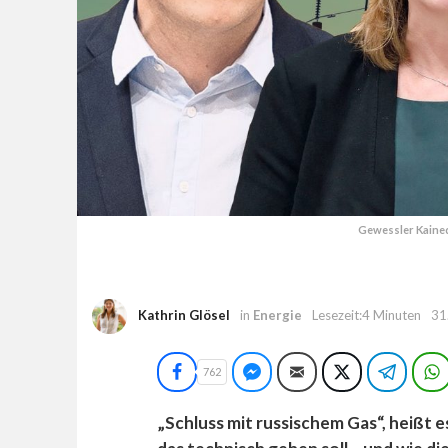
Gewessler Kained
Kathrin Glösel
in
Energie
Lesezeit:4 Minuten
31
Facebook
Facebook Messenger
E-Mail
Twitter
Teleg
762
„Schluss mit russischem Gas“, heißt e