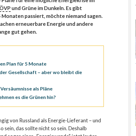
e Pläne für eine mögliche Energiekrise im
ÖVP
und Grüne im Dunkeln. Es gibt
 5 Monaten passiert, möchte niemand sagen.
n Sachen erneuerbare Energie und andere
lange gut gehen.
nen Plan für 5 Monate
er Gesellschaft – aber wo bleibt die
r Versäumnisse als Pläne
ehmen es die Grünen hin?
ängig von Russland als Energie-Lieferant – und
 sein, das sollte nicht so sein. Deshalb