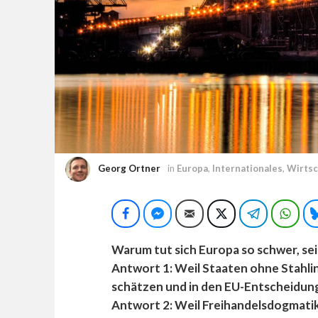
Georg Ortner
in
Europa
,
Internationales
,
Wirtsc
Facebook
Facebook Messenger
E-Mail
Twitter
Telegram
Wha
Warum tut sich Europa so schwer, se
Antwort 1: Weil Staaten ohne Stahlin
schätzen und in den EU-Entscheidun
Antwort 2: Weil Freihandelsdogmatike