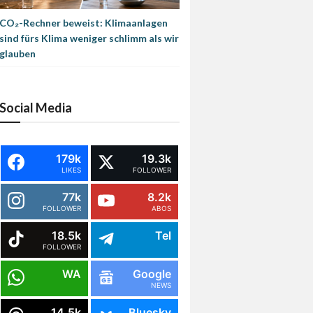
CO₂-Rechner beweist: Klimaanlagen
sind fürs Klima weniger schlimm als wir
glauben
Social Media
179k
19.3k
LIKES
FOLLOWER
77k
8.2k
FOLLOWER
ABOS
18.5k
Tel
FOLLOWER
WA
Google
NEWS
14.5k
Bluesky