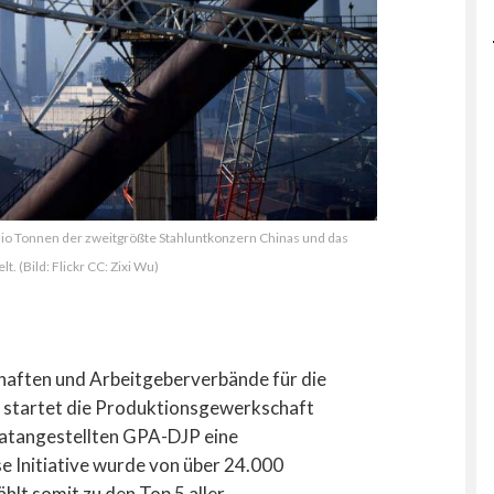
 Mio Tonnen der zweitgrößte Stahluntkonzern Chinas und das
t. (Bild: Flickr CC: Zixi Wu)
aften und Arbeitgeberverbände für die
ch startet die Produktionsgewerkschaft
atangestellten GPA-DJP eine
se Initiative wurde von über 24.000
hlt somit zu den Top 5 aller