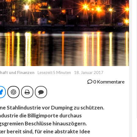
haft und Finanzen
Lesezeit:5 Minuten
18. Januar 2017
0 Kommentare
tsApp
Bluesky
ChatGPT
Drucken
Kommentieren
ine Stahlindustrie vor Dumping zu schützen.
dustrie die Billigimporte durchaus
gsgremien Beschlüsse hinauszögern.
r bereit sind, für eine abstrakte Idee