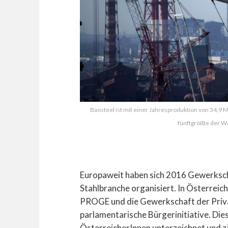
Baosteel ist mit einer Jahresproduktion von 34,9
fünftgrößte der Wel
Europaweit haben sich 2016 Gewerksch
Stahlbranche organisiert. In Österrei
PROGE und die Gewerkschaft der Priv
parlamentarische Bürgerinitiative. Die
ÖsterreicherInnen unterzeichnet und zä