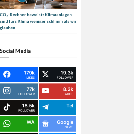
CO₂-Rechner beweist: Klimaanlagen
sind fürs Klima weniger schlimm als wir
glauben
Social Media
179k
19.3k
LIKES
FOLLOWER
77k
8.2k
FOLLOWER
ABOS
18.5k
Tel
FOLLOWER
WA
Google
NEWS