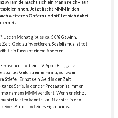
nzpyramide macht sich ein Mann reich – auf
tspielerInnen. Jetzt fischt MMM in den
ach weiteren Opfern und stützt sich dabei
nternet.
! Jeden Monat gibt es ca. 50% Gewinn,
e Zeit, Geld zu investieren. Sozialismus ist tot,
rzählt ein Passant einem Anderen.
Fernsehen läuft ein TV-Spot: Ein „ganz
erspartes Geld zu einer Firma, nur zwei
 Stiefel. Er hat sein Geld in der Zeit
 ganze Serie, in der der Protagonist immer
 Firma namens MMM verdient. Wenn er sich zu
mantel leisten konnte, kauft er sich in den
b eines Autos und eines Eigenheims.