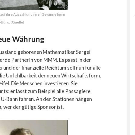
auf ihre Auszahlung ihrer Gewinne beim
üro. (
Quelle
)
neue Währung
n Russland geborenen Mathematiker Sergei
erde PartnerIn von MMM. Es passt in den
i und der finanzielle Reichtum soll nun für alle
 die Unfehlbarkeit der neuen Wirtschaftsform,
fel. Die Menschen investieren. Sie
s: er lässt zum Beispiel alle Passagiere
r U-Bahn fahren. An den Stationen hängen
n, wer der gütige Sponsor ist.