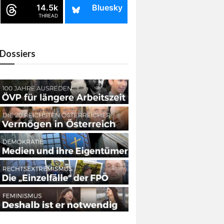
14.5k
Bluesky
THREAD
Dossiers