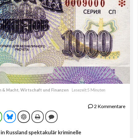
m & Macht
,
Wirtschaft und Finanzen
Lesezeit:5 Minuten
2 Kommentare
ram
WhatsApp
Bluesky
ChatGPT
Drucken
Kommentieren
in Russland spektakulär kriminelle