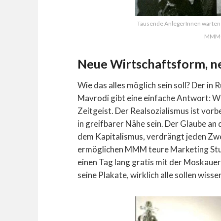
Tausende AnlegerInnen warten 
MMM-B
Neue Wirtschaftsform, 
Wie das alles möglich sein soll? Der i
Mavrodi gibt eine einfache Antwort: W
Zeitgeist. Der Realsozialismus ist vorbe
in greifbarer Nähe sein. Der Glaube an
dem Kapitalismus, verdrängt jeden Zwei
ermöglichen MMM teure Marketing Stunt
einen Tag lang gratis mit der Moskaue
seine Plakate, wirklich alle sollen wisse