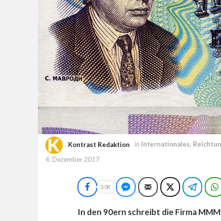
Kontrast Redaktion
in
Internationales
,
Reichtu
4. Dezember 2017
Facebook
Facebook Messenger
E-Mail
Twitter
Teleg
3.0K
In den 90ern schreibt die Firma MMM 