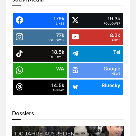
179k
19.3k
LIKES
FOLLOWER
77k
8.2k
FOLLOWER
ABOS
18.5k
Tel
FOLLOWER
WA
Google
NEWS
14.5k
Bluesky
THREAD
Dossiers