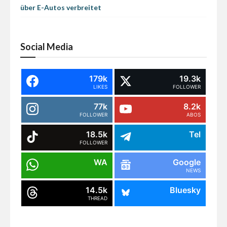
über E-Autos verbreitet
Social Media
179k
19.3k
LIKES
FOLLOWER
77k
8.2k
FOLLOWER
ABOS
18.5k
Tel
FOLLOWER
WA
Google
NEWS
14.5k
Bluesky
THREAD