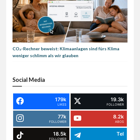
CO₂-Rechner beweist: Klimaanlagen sind fürs Klima
weniger schlimm als wir glauben
Social Media
179k
19.3k
LIKES
FOLLOWER
77k
8.2k
FOLLOWER
ABOS
18.5k
Tel
FOLLOWER