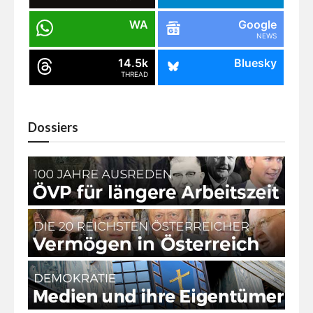
WA
Google
NEWS
14.5k
Bluesky
THREAD
Dossiers