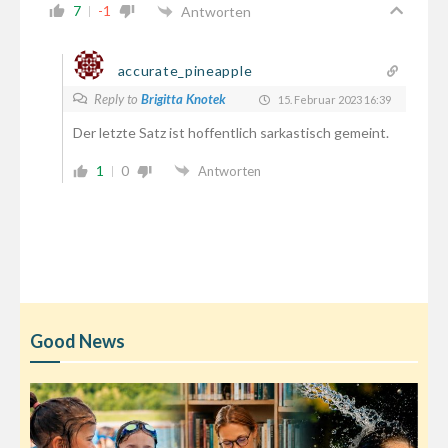
7
-1
Antworten
accurate_pineapple
Reply to
Brigitta Knotek
15. Februar 2023 16:39
Der letzte Satz ist hoffentlich sarkastisch gemeint.
1
0
Antworten
Good News