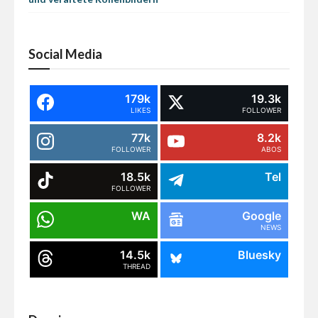
Social Media
179k
19.3k
LIKES
FOLLOWER
77k
8.2k
FOLLOWER
ABOS
18.5k
Tel
FOLLOWER
WA
Google
NEWS
14.5k
Bluesky
THREAD