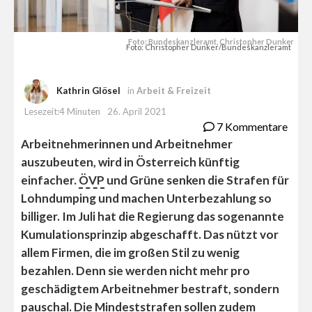
Foto: Bundeskanzleramt, Christopher Dunker
Foto: Christopher Dunker/Bundeskanzleramt
Kathrin Glösel
in
Arbeit & Freizeit
Lesezeit:4 Minuten
26. April 2021
7 Kommentare
Arbeitnehmerinnen und Arbeitnehmer
auszubeuten, wird in Österreich künftig
einfacher.
ÖVP
und Grüne senken die Strafen für
Lohndumping und machen Unterbezahlung so
billiger. Im Juli hat die Regierung das sogenannte
Kumulationsprinzip abgeschafft. Das nützt vor
allem Firmen, die im großen Stil zu wenig
bezahlen. Denn sie werden nicht mehr pro
geschädigtem Arbeitnehmer bestraft, sondern
pauschal. Die Mindeststrafen sollen zudem