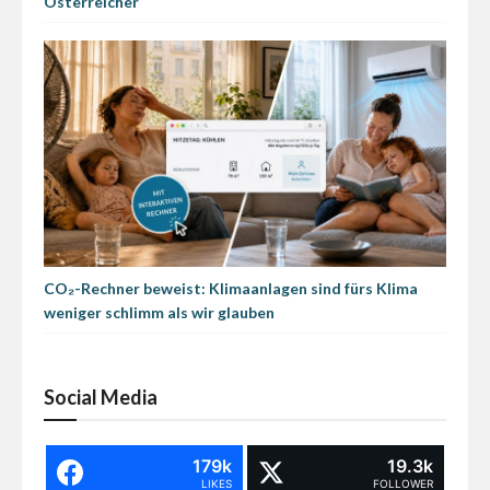
Österreicher
CO₂-Rechner beweist: Klimaanlagen sind fürs Klima
weniger schlimm als wir glauben
Social Media
179k
19.3k
LIKES
FOLLOWER