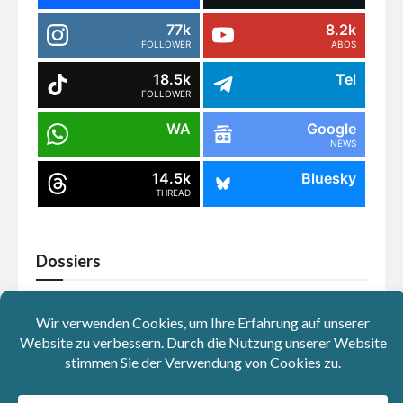
77k
8.2k
FOLLOWER
ABOS
18.5k
Tel
FOLLOWER
WA
Google
NEWS
14.5k
Bluesky
THREAD
Dossiers