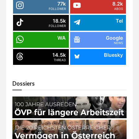
77k
8.2k
FOLLOWER
ABOS
18.5k
Tel
FOLLOWER
WA
Google
NEWS
14.5k
Bluesky
THREAD
Dossiers