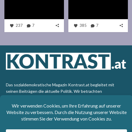
237
7
385
7
Das sozialdemokratische Magazin Kontrast.at begleitet mit
seinen Beiträgen die aktuelle Politik. Wir betrachten
Gesellschaft, Staat und Wirtschaft von einem progressiven,
emanzipatorischen Standpunkt aus. Kontrast wirft den Blick der
sozialen Gerechtigkeit auf die Welt.
Impressum
: SPÖ-Klub - 1017 Wien - Telefon: +43 1 40110-
3393 - e-mail: redaktion@kontrast.at -