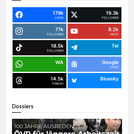
179k
19.3k
LIKES
FOLLOWER
77k
8.2k
FOLLOWER
ABOS
18.5k
Tel
FOLLOWER
WA
Google
NEWS
14.5k
Bluesky
THREAD
Dossiers