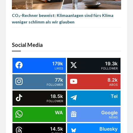
CO₂-Rechner beweist: Klimaanlagen sind fürs Klima
weniger schlimm als wir glauben
Social Media
179k
19.3k
LIKES
FOLLOWER
77k
8.2k
FOLLOWER
ABOS
18.5k
Tel
FOLLOWER
WA
Google
NEWS
14.5k
Bluesky