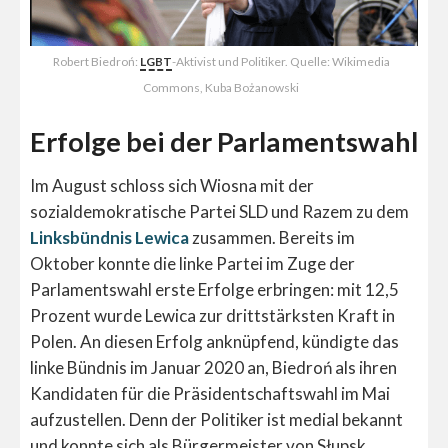
Robert Biedroń:
LGBT
-Aktivist und Politiker. Quelle: Wikimedia
Commons, Kuba Bożanowski
Erfolge bei der Parlamentswahl
Im August schloss sich Wiosna mit der
sozialdemokratische Partei SLD und Razem zu dem
Linksbündnis Lewica
zusammen. Bereits im
Oktober konnte die linke Partei im Zuge der
Parlamentswahl erste Erfolge erbringen: mit 12,5
Prozent wurde Lewica zur drittstärksten Kraft in
Polen. An diesen Erfolg anknüpfend, kündigte das
linke Bündnis im Januar 2020 an, Biedroń als ihren
Kandidaten für die Präsidentschaftswahl im Mai
aufzustellen. Denn der Politiker ist medial bekannt
und konnte sich als Bürgermeister von Słupsk