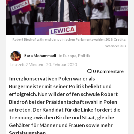
Robert Biedroń während der polnischen Parlamentswahlen 2019, Credits:
Waenceslaus
Sara Mohammadi
in
Europa
,
Politik
Lesezeit:2 Minuten
20. Februar 2020
0 Kommentare
Im erzkonservativen Polen war er als
Bürgermeister mit seiner Politik beliebt und
erfolgreich. Nun will der offen schwule Robert
Biedroń bei der Präsidentschaftswahl in Polen
antreten. Der Kandidat für die Linke fordert die
Trennung zwischen Kirche und Staat, gleiche
Gehälter für Männer und Frauen sowie mehr
Sozialausgaben