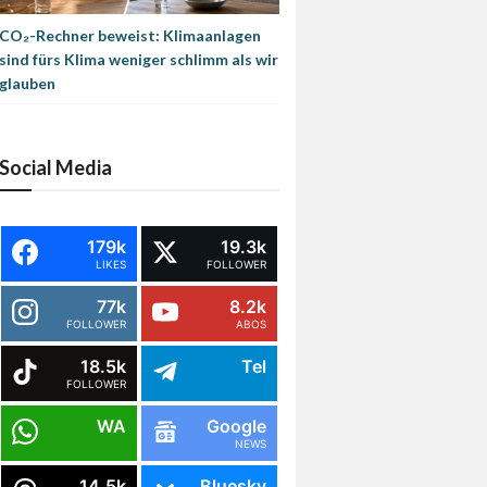
CO₂-Rechner beweist: Klimaanlagen
sind fürs Klima weniger schlimm als wir
glauben
Social Media
179k
19.3k
LIKES
FOLLOWER
77k
8.2k
FOLLOWER
ABOS
18.5k
Tel
FOLLOWER
WA
Google
NEWS
14.5k
Bluesky