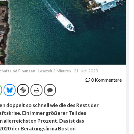
chaft und Finanzen
Lesezeit:3 Minuten
21. Juni 2020
0 Kommentare
ram
WhatsApp
Bluesky
ChatGPT
Drucken
Kommentieren
 doppelt so schnell wie die des Rests der
ftskrise. Ein immer größerer Teil des
llerreichsten Prozent. Das ist das
 2020 der Beratungsfirma Boston